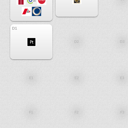
D1
D2
D3
E1
E2
E3
F1
F2
F3