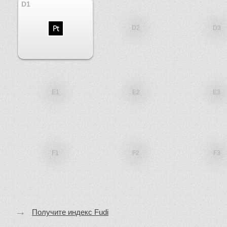
D1
D2
D3
E1
E2
E3
F1
F2
F3
→
Получите индекс Fudi