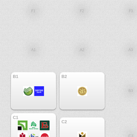
F1
F2
F3
A1
A2
A3
B1
B2
B3
C1
C2
C3