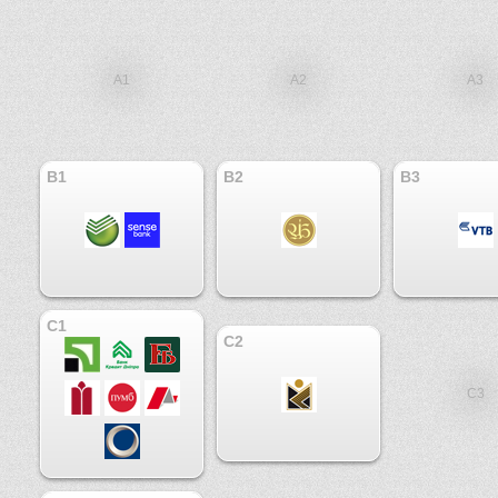
A1
A2
A3
B1
B2
B3
C1
C2
C3