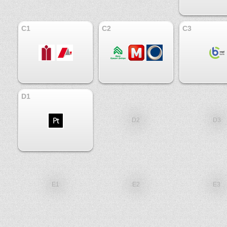
C1
C2
C3
D1
D2
D3
E1
E2
E3