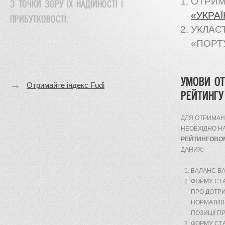
ОТРИМ
З ТОЧКИ ЗОРУ ЇХ НАДІЙНОСТІ І
«УКРА
ПРИБУТКОВОСТІ.
УКЛАС
«ПОРТ
УМОВИ О
→
Отримайте індекс Fudi
РЕЙТИНГУ
ДЛЯ ОТРИМАН
НЕОБХІДНО Н
РЕЙТИНГОВОМ
ДАНИХ:
БАЛАНС БА
ФОРМУ СТАТ
ПРО ДОТР
НОРМАТИВІВ
ПОЗИЦІЇ П
ФОРМУ СТА